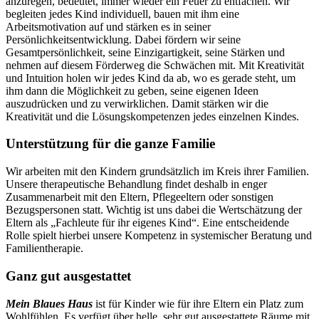
anzuregen, bedeutet, immer wieder ein Feuer zu entfachen. Wir
begleiten jedes Kind individuell, bauen mit ihm eine
Arbeitsmotivation auf und stärken es in seiner
Persönlichkeitsentwicklung. Dabei fördern wir seine
Gesamtpersönlichkeit, seine Einzigartigkeit, seine Stärken und
nehmen auf diesem Förderweg die Schwächen mit. Mit Kreativität
und Intuition holen wir jedes Kind da ab, wo es gerade steht, um
ihm dann die Möglichkeit zu geben, seine eigenen Ideen
auszudrücken und zu verwirklichen. Damit stärken wir die
Kreativität und die Lösungskompetenzen jedes einzelnen Kindes.
Unterstützung für die ganze Familie
Wir arbeiten mit den Kindern grundsätzlich im Kreis ihrer Familien.
Unsere therapeutische Behandlung findet deshalb in enger
Zusammenarbeit mit den Eltern, Pflegeeltern oder sonstigen
Bezugspersonen statt. Wichtig ist uns dabei die Wertschätzung der
Eltern als „Fachleute für ihr eigenes Kind“. Eine entscheidende
Rolle spielt hierbei unsere Kompetenz in systemischer Beratung und
Familientherapie.
Ganz gut ausgestattet
Mein Blaues Haus
ist für Kinder wie für ihre Eltern ein Platz zum
Wohlfühlen. Es verfügt über helle, sehr gut ausgestattete Räume mit