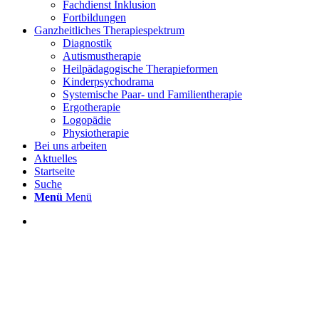
Fachdienst Inklusion
Fortbildungen
Ganzheitliches Therapiespektrum
Diagnostik
Autismustherapie
Heilpädagogische Therapieformen
Kinderpsychodrama
Systemische Paar- und Familientherapie
Ergotherapie
Logopädie
Physiotherapie
Bei uns arbeiten
Aktuelles
Startseite
Suche
Menü
Menü